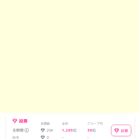
投票
投票数
全体
グループ内
全期間
204
1,283
位
36
位
投票
8/6
0
-
-