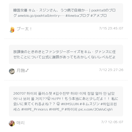
韓国女優 キム・スジンさん、うつ病で自殺か… | poohta8のブロ
グ ameblo.jp/poohta8/entry-… #Amebaブログ #アメブロ
7/15 23:45:07
プー太！
放課後のときめきとファンタジーボーイズをキム・グァンスに任
せたことについて公式に謝罪があってもおかしくないレベルだよ
7/12 23:27:26
月蝕💅
260707 하이피 플러스챗 #김수진🩵 하피! 이제 정말 얼마 안 남았
어! 나 보러 올 거지??🤫 H//PY！もう本当にあと少しだよ！！ 私に
会いに来てくれるよね？？ 🤫 #KIMSUJIN #キムスジン #하입프린
세스 #HIIPE_Princess #HIIPE_P #하이피 pic.x.com/2OaVuCigVi
7/7 12:05:07
매리