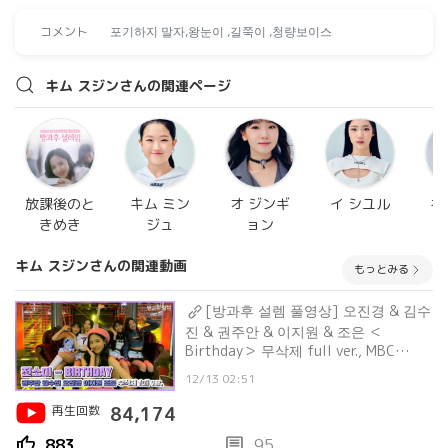
コメント
포기하지 말자,왕눈이 ,길쭉이 ,청량보이스
キム スジンさんの関連ページ
放課後のと
キム ミン
オ ジンギ
イ シユル
キ
きめき
ジュ
ョン
キム スジンさんの関連動画
もっとみる
[방과후 설렘 풀영상] 오진경 & 김수
진 & 권주안 & 이지원 & 조은 ＜
Birthday＞ 무삭제 full ver., MBC
211212 방송
12/13 02:51
再生回数
84,174
thumb_up
comment
883
95