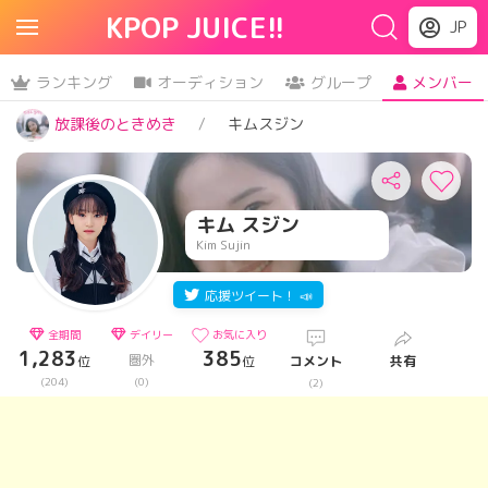
KPOP JUICE!!
JP
ランキング
オーディション
グループ
メンバー
放課後のときめき
キムスジン
キム スジン
Kim Sujin
応援ツイート！ 📣
全期間
デイリー
お気に入り
1,283
385
圏外
位
位
コメント
共有
(204)
(0)
(2)