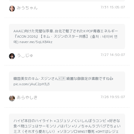
7/31 15:05:07
みうちゃん
AAAに向けた完璧な序章..台北で魅了されたK‐POP青春エネルギー
『ACON 2026』【キム・スジンのスター共感】 (출처 : 네이버 연
예) naver.me/5qLKB4kz
7/27 14:50:07
う._.じゅ
韓国美女のキム･スジンさん🇰🇷 綺麗な御御足が素敵ですね👍
pic.x.com/jAuC2pH3j3
7/26 19:55:07
あらやしき
ハイピ本日のハイライト ⭐︎ユジュリノくいしんぼうコンビ ⭐︎好きな
食べ物ユジュはサーモンリノはパン ⭐︎リノちゃんラブバグでちょい
ミス（それすら愛おしい） ⭐︎ソヨンソロWNGT尊死 ⭐︎DMTはレジェ