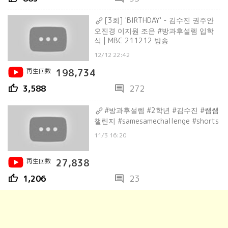
[3회] 'BIRTHDAY' - 김수진 권주안
오진경 이지원 조은 #방과후설렘 입학
식 | MBC 211212 방송
12/12 22:42
再生回数
198,734
thumb_up
comment
3,588
272
#방과후설렘 #2학년 #김수진 #쌤쌤
챌린지 #samesamechallenge #shorts
11/3 16:20
再生回数
27,838
thumb_up
comment
1,206
23