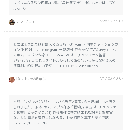
ンド ⭐︎キムスジン内臓ない説（身体薄すぎ） 他にもあればリプく
ださい🎶
7/26 19:33:07
えん／ʚïɞ
公式発表まだだけど震えてる #ParkJiHyun → 刑事チャ・ジョンウ
ォン役 検討中 #LeeJongSuk → 記者役 でタッグ 作品はBeyond Evil
のキム・スジン作家 ＋ Big Mouthのオ・チュンファン監督
#Paradise ってもうタイトルからして沼の匂いしかしない 2人の
捜査劇、絶対観たいです！！ pic.x.com/aNsBHbb8H3
7/17 03:40:07
Desibaby🕊️❤️✨
イジョンソク×パクジヒョンがドラマ<楽園>の出演検討中と伝え
られました。 脚本:キム･スジン作家(｢怪物｣) 演出:オ･チュンファ
ン監督(｢ビッグマウス｣) ある事件に巻き込まれた記者と警察官
が、共に真相を追究しながら隠された秘密と真実を暴く物語
pic.x.com/Fnu0ZiUNxm