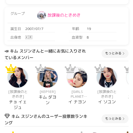
グループ
放課後のときめき
誕生日
2007/07/7
年齢
19
出身地
🇰🇷
血液型
B
📣 キム スジンさんと一緒にお気に入りされ
もっとみる
ているメンバー
1
2
2
2
2
[放課後のと
[KEP1ER]
[GIRLS
[放課後のと
[C
きめき]
PLANET
きめき]
キム ダヨ
ミ
999(ガルプ
チョ イェ
イ ナヨン
イ ソユン
ン
ラ)]
ジュ
キム スジンさんのユーザー投票数ランキ
もっとみる
ング