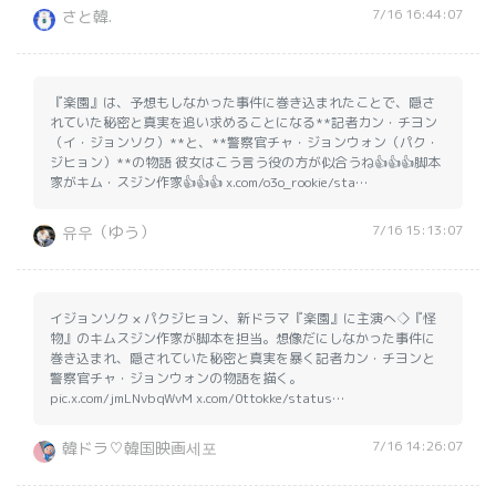
7/16 16:44:07
さと韓.
『楽園』は、予想もしなかった事件に巻き込まれたことで、隠さ
れていた秘密と真実を追い求めることになる**記者カン・チヨン
（イ・ジョンソク）**と、**警察官チャ・ジョンウォン（パク・
ジヒョン）**の物語 彼女はこう言う役の方が似合うね👍👍👍脚本
家がキム・スジン作家👍👍👍 x.com/o3o_rookie/sta…
7/16 15:13:07
유우（ゆう）
イジョンソク × パクジヒョン、新ドラマ『楽園』に主演へ◇『怪
物』のキムスジン作家が脚本を担当。想像だにしなかった事件に
巻き込まれ、隠されていた秘密と真実を暴く記者カン・チヨンと
警察官チャ・ジョンウォンの物語を描く。
pic.x.com/jmLNvbqWvM x.com/0ttokke/status…
7/16 14:26:07
韓ドラ♡韓国映画세포