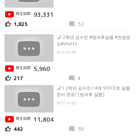
再生回数
93,331
thumb_up
comment
1,825
32
2학년 김수진 #방과후설렘 #컨셉영
상#shorts
9/17 12:09
再生回数
5,960
thumb_up
comment
217
4
l 2학년 김수진 l 4색 VOICE로 설렐
준비 완료! [방과후 설렘]
9/17 12:02
再生回数
11,804
thumb_up
comment
442
39