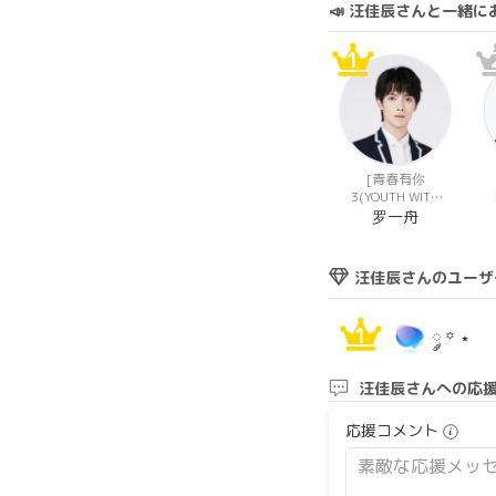
📣 汪佳辰さんと一緒
1
[青春有你
3(YOUTH WITH
YOU 3)]
罗一舟
汪佳辰さんのユーザ
1
༘ ꙳ ⋆
汪佳辰さんへの応
応援コメント