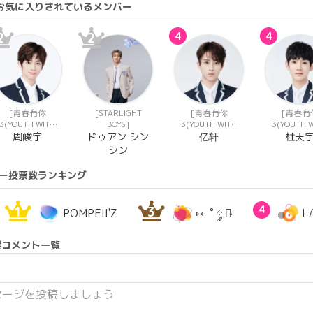
にお気に入りされているメンバー
2
2
4
4
[青春有你
[STARLIGHT
[青春有你
[青春有
3(YOUTH WITH
BOYS]
3(YOUTH WITH
3(YOUTH 
YOU 3)]
YOU 3)]
YOU 3)
周峻宇
ドゥアン シン
亿轩
杜天
シン
ー投票数ランキング
1
3
4
POMPEII'Z
⑅· ˚ ༘ ♡̷̷̷
L
援コメント一覧