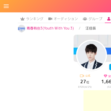
ランキング
オーディション
グループ
青春有你3(Youth With You 3)
汪佳辰
公式
全
27
1,6
位
EP20(4/25)
(32