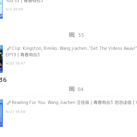
You S3 | 青春有你3
5/2 20:53
comment
33
Clip: Kingston, Rimiko, Wang jiachen..."Get The Videos Away!
EP19 | 青春有你3
4/23 18:47
36
comment
84
Reading For You: Wang Jiachen 汪佳辰 | 青春有你3 泡泡读信 | Y
4/21 18:50