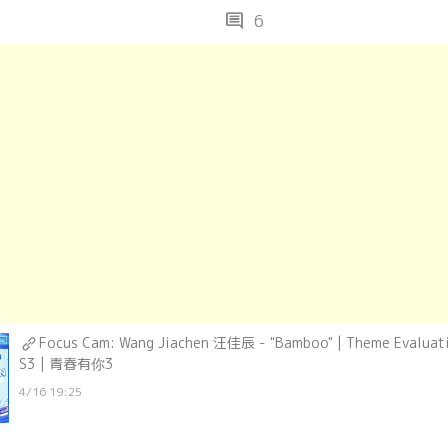
comment
6
Focus Cam: Wang Jiachen 汪佳辰 - "Bamboo" | Theme Evaluati
S3 | 青春有你3
4/16 19:25