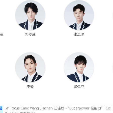
ou
邓孝慈
张思源
李硕
梁弘立
Focus Cam: Wang Jiachen 汪佳辰 - "Superpower 超能力" | Colla