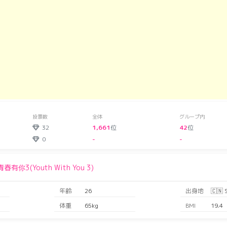
投票数
全体
グループ内
32
1,661
位
42
位
0
-
-
青春有你3(Youth With You 3)
年齢
26
出身地
🇨🇳 
体重
65kg
BMI
19.4