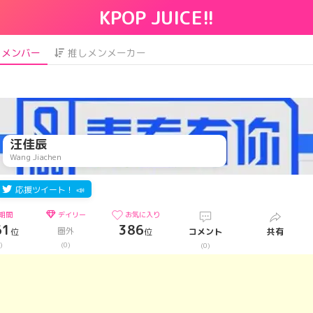
KPOP JUICE!!
メンバー
推しメンメーカー
汪佳辰
Wang Jiachen
応援ツイート！ 📣
期間
デイリー
お気に入り
61
386
圏外
位
位
コメント
共有
)
(0)
(0)