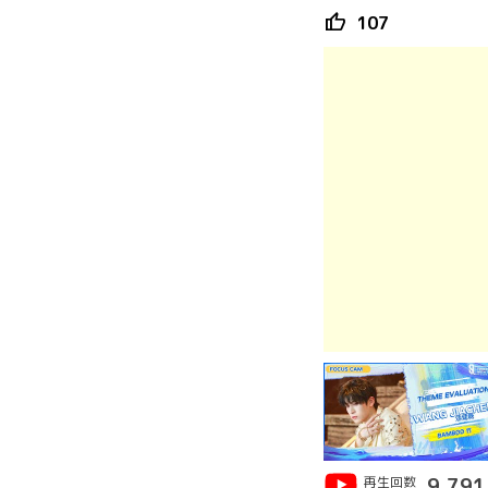
thumb_up
107
再生回数
9,791