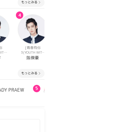
もっとみる
4
4
4
你
[青春有你
[青春有你
[BOYSⅡPLANET(
WITH
3(YOUTH WITH
3(YOUTH WITH
ボイプラ2)]
]
YOU 3)]
YOU 3)]
宇
陈俊豪
徐新驰
クリスティアン
もっとみる
5
ADY PRAEW
LUOYIZHOU1603