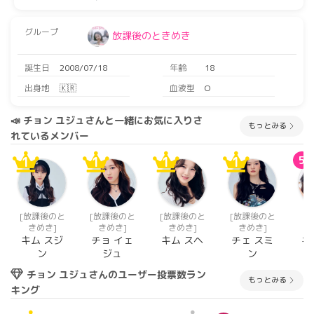
グループ
放課後のときめき
誕生日
2008/07/18
年齢
18
出身地
🇰🇷
血液型
O
📣 チョン ユジュさんと一緒にお気に入りさ
もっとみる
れているメンバー
1
1
1
1
5
[放課後のと
[放課後のと
[放課後のと
[放課後のと
[
きめき]
きめき]
きめき]
きめき]
P
99
キム スジ
チョ イェ
キム スヘ
チェ スミ
キ
ン
ジュ
ン
チョン ユジュさんのユーザー投票数ラン
もっとみる
キング