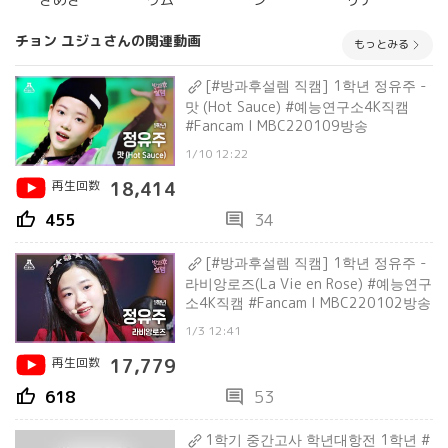
チョン ユジュさんの関連動画
もっとみる
[#방과후설렘 직캠] 1학년 정유주 -
맛 (Hot Sauce) #예능연구소4K직캠
#Fancam l MBC220109방송
1/10 12:22
再生回数
18,414
thumb_up
comment
455
34
[#방과후설렘 직캠] 1학년 정유주 -
라비앙로즈(La Vie en Rose) #예능연구
소4K직캠 #Fancam l MBC220102방송
1/3 12:41
再生回数
17,779
thumb_up
comment
618
53
1학기 중간고사 학년대항전 1학년 #