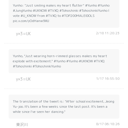
Yunho: "Just smiling makes my heart flutter" #Yunho #Yunho
#JungYunho #UKNOW #TVXQ #Tohoshinki #TohoshinkiYunho I
vote #U_KNOW from #TVXQ to #TOP200MALEIDOLS
pic.x.com/yOdHanw9WJ
2/18 11:20:23
y×3=UK
Yunho, "Just wearing horn-rimmed glasses makes my heart
explode with excitement." #Yunho #Yunho #UKNOW #TVXQ
#Tohoshinki #TohoshinkiYunho
1/17 16:55:50
y×3=UK
The translation of the tweet is: "After school excitement, Jeong
Yu-joo. It's been a few weeks since the last post. It's been a
while since I've seen her dancing."
8/17 06:18:26
東沢川