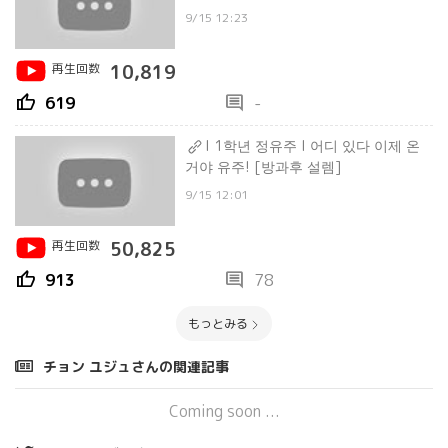
9/15 12:23
再生回数
10,819
thumb_up
comment
619
-
l 1학년 정유주 l 어디 있다 이제 온
거야 유주! [방과후 설렘]
9/15 12:01
再生回数
50,825
thumb_up
comment
913
78
もっとみる
チョン ユジュさんの関連記事
Coming soon ...