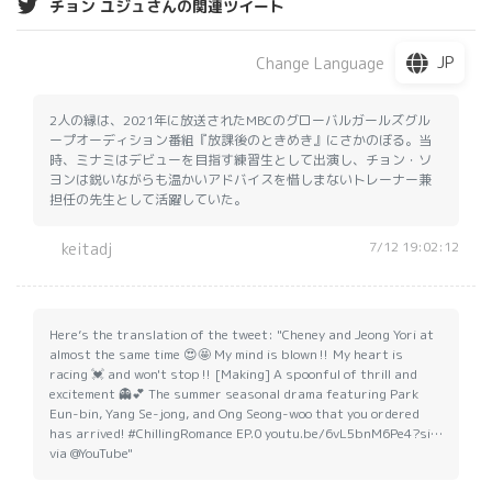
チョン ユジュさんの関連ツイート
JP
Change Language
2人の縁は、2021年に放送されたMBCのグローバルガールズグル
ープオーディション番組『放課後のときめき』にさかのぼる。当
時、ミナミはデビューを目指す練習生として出演し、チョン・ソ
ヨンは鋭いながらも温かいアドバイスを惜しまないトレーナー兼
担任の先生として活躍していた。
7/12 19:02:12
keitadj
Here’s the translation of the tweet: "Cheney and Jeong Yori at
almost the same time 😍🤩 My mind is blown‼️ My heart is
racing 💓 and won't stop‼️ [Making] A spoonful of thrill and
excitement 👻💕 The summer seasonal drama featuring Park
Eun-bin, Yang Se-jong, and Ong Seong-woo that you ordered
has arrived! #ChillingRomance EP.0 youtu.be/6vL5bnM6Pe4?si…
via @YouTube"