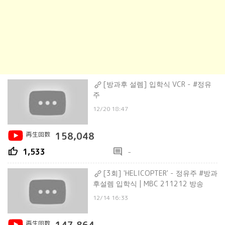
[방과후 설렘] 입학식 VCR - #정유
주
12/20 18:47
再生回数
158,048
thumb_up
comment
1,533
-
[3회] 'HELICOPTER' - 정유주 #방과
후설렘 입학식 | MBC 211212 방송
12/14 16:33
再生回数