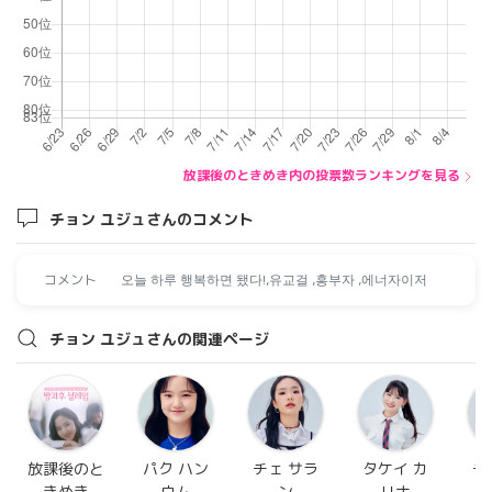
放課後のときめき内の投票数ランキングを見る
チョン ユジュさんのコメント
コメント
오늘 하루 행복하면 됐다!,유교걸 ,흥부자 ,에너자이저
チョン ユジュさんの関連ページ
放課後のと
パク ハン
チェ サラ
タケイ カ
チ
きめき
ウム
ン
リナ