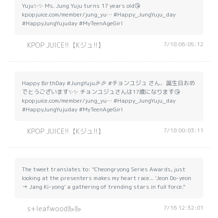
Yuju✨✨ Ms. Jung Yuju turns 17 years old😘
kpopjuice.com/member/jung_yu… #Happy_JungYuju_day
#HappyJungYujuday #MyTeenAgeGirl
7/18 06:05:12
KPOP JUICE!!【Kジュ!!】
Happy BirthDay #JungYuju🎉🎉 #チョンユジュ さん、誕生日おめ
でとうございます✨✨ チョンユジュさんは17歳になります😘
kpopjuice.com/member/jung_yu… #Happy_JungYuju_day
#HappyJungYujuday #MyTeenAgeGirl
7/18 00:03:11
KPOP JUICE!!【Kジュ!!】
The tweet translates to: "Cheongryong Series Awards, just
looking at the presenters makes my heart race... 'Jeon Do-yeon
→ Jang Ki-yong' a gathering of trending stars in full force."
7/16 12:32:01
s+leafwood🦢🦢