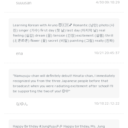
4/30 09:18:29
suuusan
Learning Korean with Aruno 😈🇰🇷💕 Romantic (낭만) photo (사
진) singer (가수) first day (첫 날) last day (마지막 날) real
feeling (실감) dream (꿈) tension (긴장) excitement (설렘) thrill
(ときめき) flower (꽃) secret (비밀) painting (그림) really (진짜)
10/21 20:45:37
ena
"Namuyuju-chan will definitely debut! Hinata-chan, I immediately
recognized you from the three Japanese people before that
broadcast when you were radiating excitement after school! I’ll
be supporting the two of you! 😌🩷"
10/18 22:12:22
なゆん
Happy Birthday #JungYuju🎉🎉 Happy birthday, Ms. Jung