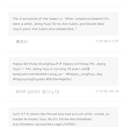
The translation of the tweet is: "After school excitement! It's
been a while, Jeong Yuju! Terim, Kim Subin, and Dasom liked
Yuju's post. Kim Subin also commented..."
7/25 06:21:53
東沢川
Happy Birthday #JungYuju🎉🎉 Happy birthday, Ms. Jeong
Yuju✨✨ Ms. Jeong Yuju is turning 16 years old😘
kpopjuice.com/member/jung_yu… #Happy_JungYuju_day
#HappyJungYujuday #MyTeenAgeGirl
7/18 05:36:16
KPOP JUICE!!【Kジュ!!】
Isn't it? It seems like Minsol also had a crush after school, so
maybe he knows Yuzu. #Let's throw marshmallows
marshmallow-qa.com/messages/b3642...