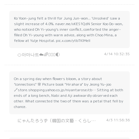
Ko Yoon-jung felt a thrill for Jung Jun-won... 'Unsolved' saw a
slight increase of 4.0%. naver.me/xKES1QdN Senior Koo Do-won,
who noticed Oh Yi-young's inner conflict, comforted the anger-
filled Oh Yi-young with warm advice, along with Choo Mina, a
fellow at Yulje Hospital. pic.x.com/ytbTKIMeII
4/14 10:32:35
🍊아마나트☁️🌈🧟‍♀️⛰️🌓
On a spring day when flowers bloom, a story about
"connections" 🌸 Picture book "Hirahara" by Jeong Yu-joo
🔗store.shopping.yahoo.co.jp/niyantarose/cb… Sitting at both
ends of a long bench, Nabi and Aji awkwardly observed each
other. What connected the two of them was a petal that fell by
chance.
4/3 11:56:36
にゃんたろうず（韓国の文藝・くらし・趣味）