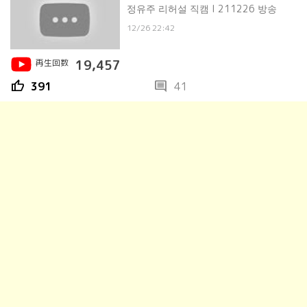
정유주 리허설 직캠 l 211226 방송
12/26 22:42
再生回数
19,457
thumb_up
comment
391
41