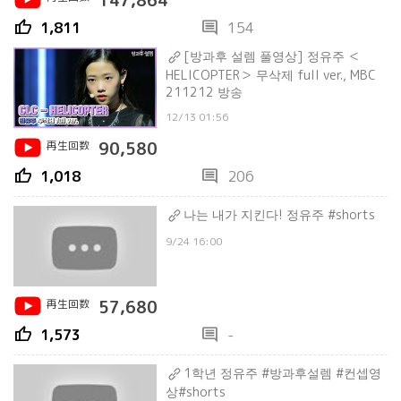
147,864
thumb_up
comment
1,811
154
[방과후 설렘 풀영상] 정유주 ＜
HELICOPTER＞ 무삭제 full ver., MBC
211212 방송
12/13 01:56
再生回数
90,580
thumb_up
comment
1,018
206
나는 내가 지킨다! 정유주 #shorts
9/24 16:00
再生回数
57,680
thumb_up
comment
1,573
-
1학년 정유주 #방과후설렘 #컨셉영
상#shorts